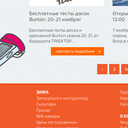
Бесплатные тесты досок
Откры
Burton: 20-21 ноября!
12:00
Бесплатные тесты досок и
7 нояб
креплений Burton сезона 20-21, от
сезона.
бордшопа ТРАЕКТОР…
Вход в
смотреть подробнее
‹
3
4
ЗИМА
Про
Записаться к инструктору
Аэр
Сноупарк
Хас
Прокат
Веб камеры
О К
Цены на подъемник
Акц
Подъемники и трассы
Веб