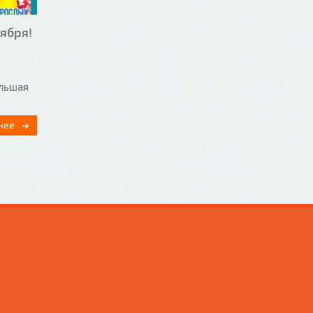
ября!
ольшая
нее