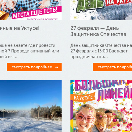
кные на Уктусе!
27 февраля — День
Защитника Отечества
еще не знаете где провести
День защитника Отечества на
ной ? Проведи активный или
27 февраля с 13:00 Вас ждёт
ный вы…
праздничная пр…
смотреть подробнее
смотреть подроб