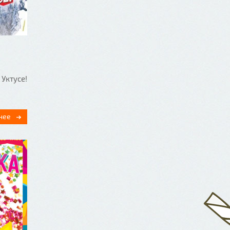
 Уктусе!
нее