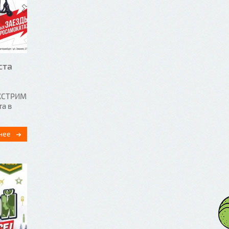
ста
КСТРИМ
та в
нее