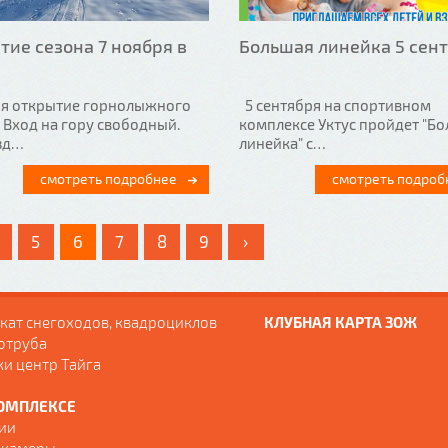
тие сезона 7 ноября в
Большая линейка 5 сент
ря открытие горнолыжного
5 сентября на спортивном
 Вход на гору свободный.
комплексе Уктус пройдет "Б
 зд…
линейка" с…
смотреть подробнее
смотреть подроб
›
5
6
7
8
9
кат снегоходов, квадроциклов
КЛУБНАЯ КАРТА ЗОЖ
отруба
ки центр Тайга
ОМПЛЕКСЕ
ии
 камеры