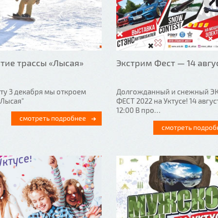
тие трассы «Лысая»
Экстрим Фест — 14 авгу
оту 3 декабря мы откроем
Долгожданный и снежный Э
"Лысая"
ФЕСТ 2022 на Уктусе! 14 авгус
12:00 В про…
смотреть подробнее
смотреть подроб