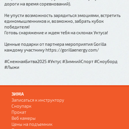
дороги на время соревнований).
Не упусти возможность зарядиться эмоциями, встретить
единомышленников и, возможно, забрать кубок
победителя!
Готовь снаряжение и ждем тебя на склонах Уктуса!
Ценные подарки от партнера мероприятия Gorilla
каждому участнику https://gorillaenergy.com/
#СнежнаяБитва2025 #Уктус #ЗимнийСпорт #Сноуборд
#Лыжи
ЗИМА
Записаться к инструктору
Сноупарк
Прокат
Веб камеры
Цены на подъемник