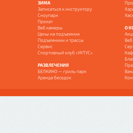
ЗИМА
Про
Записаться к инструктору
Аэр
Сноупарк
Хас
Прокат
Веб камеры
О К
Цены на подъемник
Акц
Подъемники и трассы
Веб
Сервис
Сер
Спортивный клуб «УКТУС»
Каф
Бла
РАЗВЛЕЧЕНИЯ
Пра
БЕЛКИНО — гриль парк
Вак
Аренда беседок
Кон