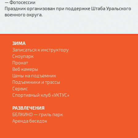
— Фотосессии
Праздник организован при поддержке Штаба Уральского
военного округа.
ЗИМА
Записаться к инструктору
Сноупарк
Прокат
Веб камеры
Цены на подъемник
Подъемники и трассы
Сервис
Спортивный клуб «УКТУС»
РАЗВЛЕЧЕНИЯ
БЕЛКИНО — гриль парк
Аренда беседок