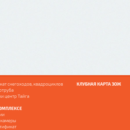
кат снегоходов, квадроциклов
КЛУБНАЯ КАРТА ЗОЖ
отруба
ки центр Тайга
ОМПЛЕКСЕ
ии
 камеры
тификат