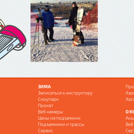
ЗИМА
Про
Записаться к инструктору
Аэр
Сноупарк
Хас
Прокат
Веб камеры
О К
Цены на подъемник
Акц
Подъемники и трассы
Веб
Сервис
Сер