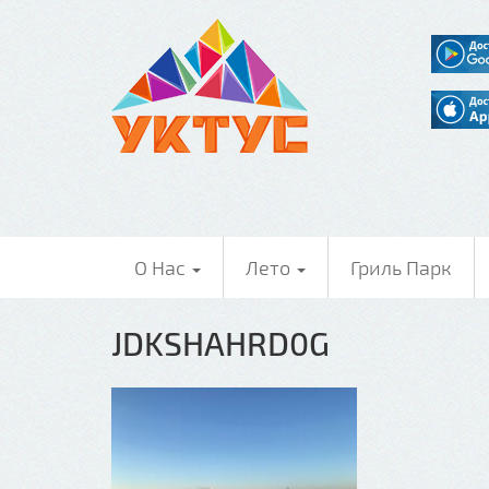
О Нас
Лето
Гриль Парк
JDKSHAHRD0G