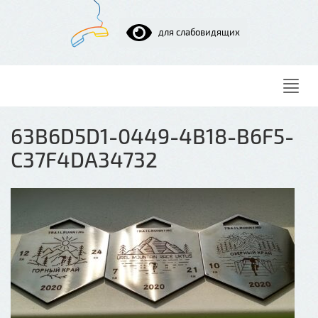
для слабовидящих
Нави
63B6D5D1-0449-4B18-B6F5-
C37F4DA34732