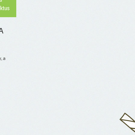
А
, а