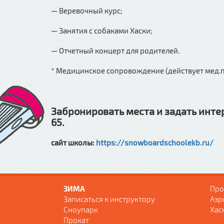
— Веревочный курс;
— Занятия с собаками Хаски;
— Отчетный концерт для родителей.
* Медицинское сопровождение (действует мед.п
Забронировать места и задать инте
65.
сайт школы:
https://snowboardschoolekb.ru/
ЗИМА
Про
Записаться к инструктору
Аэр
Сноупарк
Хас
Прокат