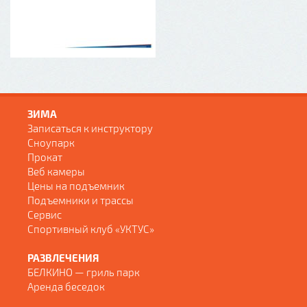
ЗИМА
Записаться к инструктору
Сноупарк
Прокат
Веб камеры
Цены на подъемник
Подъемники и трассы
Сервис
Спортивный клуб «УКТУС»
РАЗВЛЕЧЕНИЯ
БЕЛКИНО — гриль парк
Аренда беседок