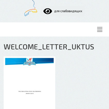
для слабовидящих
Нави
WELCOME_LETTER_UKTUS