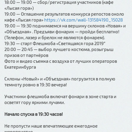
18:00 — 19:00 — сбор/регистрация участников (кафе
«Лысая гора»)
19:00 — Оглашение результатов конкурса репостов около
кафе «Лысая гора»
https://vk.com/wall-131584190_15028
19:00 — 19:30 поднимаемся на вершину склонов «Новая» и
«Объездная» . Предъяви фонарик — пройди бесплатно!
(Телефон, лазер и брелок не являются фонарем).
19:30 — старт Флешмоба «Светящаяся гора 2019″
20:00 — 20:45 — выбор лучшего костюма, розыгрыш
призов от партнёров
Фото и видео съемка с воздуха от лучших операторов
Екатеринбурга
Склоны «Новый» и «Объездная» погрузится в полную
темноту ровно в 19:30 вечера!
Участники флешмоба включат фонари в зоне старта и
осветят гору яркими лучами.
Начало спуска в 19:30 часов!
Не пропусти наше впечатляющее ежегодное
мероприятие.