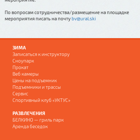
По вопросам сотрудничества/размещение на площадке
мероприятия писать на почту
bv@ural.ski
ЗИМА
Записаться к инструктору
Сноупарк
Прокат
Веб камеры
Цены на подъемник
Подъемники и трассы
Сервис
Спортивный клуб «УКТУС»
РАЗВЛЕЧЕНИЯ
БЕЛКИНО — гриль парк
Аренда беседок