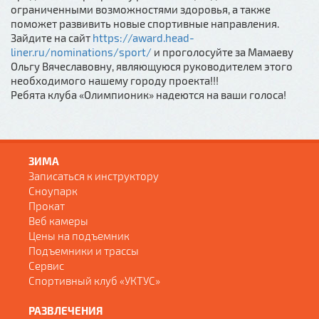
ограниченными возможностями здоровья, а также
поможет развивить новые спортивные направления.
Зайдите на сайт
https://award.head-
liner.ru/nominations/sport/
и проголосуйте за Мамаеву
Ольгу Вячеславовну, являющуюся руководителем этого
необходимого нашему городу проекта!!!
Ребята клуба «Олимпионик» надеются на ваши голоса!
ЗИМА
Записаться к инструктору
Сноупарк
Прокат
Веб камеры
Цены на подъемник
Подъемники и трассы
Сервис
Спортивный клуб «УКТУС»
РАЗВЛЕЧЕНИЯ