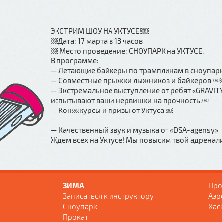
ЭКСТРИМ ШОУ НА УКТУСЕ!￼
￼Дата: 17 марта в 13 часов
￼ Место проведение: СНОУПАРК на УКТУСЕ.
В программе:
— Летающие байкеры по трамплинам в сноупар
— Совместные прыжки лыжников и байкеров 
— Экстремальное выступление от ребят «GRAVIT
испытывают ваши нервишки на прочность.￼
— Кон￼курсы и призы от Уктуса ￼
— Качественный звук и музыка от «DSA-agensy»
Ждем всех на Уктусе! Мы повысим твой адренал
ЗИМА
Про
Записаться к инструктору
Аэр
Сноупарк
Хас
Прокат