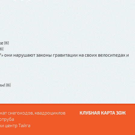
ке ￼
￼￼
Y» они нарушают законы гравитации на своих велосипедах и
ин! ￼
кат снегоходов, квадроциклов
КЛУБНАЯ КАРТА ЗОЖ
отруба
ки центр Тайга