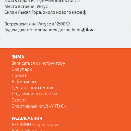
5.01.18 года ТЕСТ-ДРАЙВ досок JOINT!
Место встречи: Уктус
Склон Лысая Гора, около нового кафе🏂
Встречаемся на Уктусе в 12:00💥
Будем для тестированиея досок Joint🏂🌲🔥
ЗИМА
Записаться к инструктору
Сноупарк
Прокат
Веб камеры
Цены на подъемник
Подъемники и трассы
Сервис
Спортивный клуб «УКТУС»
РАЗВЛЕЧЕНИЯ
БЕЛКИНО — гриль парк
Аренда беседок