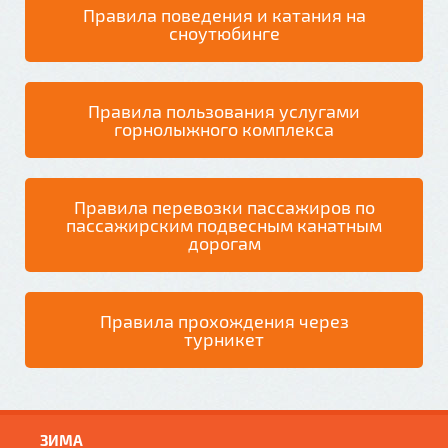
Правила поведения и катания на
сноутюбинге
Правила пользования услугами
горнолыжного комплекса
Правила перевозки пассажиров по
пассажирским подвесным канатным
дорогам
Правила прохождения через
турникет
ЗИМА