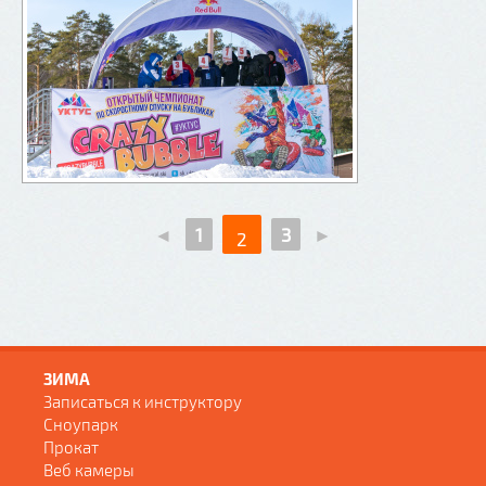
◄
1
3
►
2
ЗИМА
Записаться к инструктору
Сноупарк
Прокат
Веб камеры