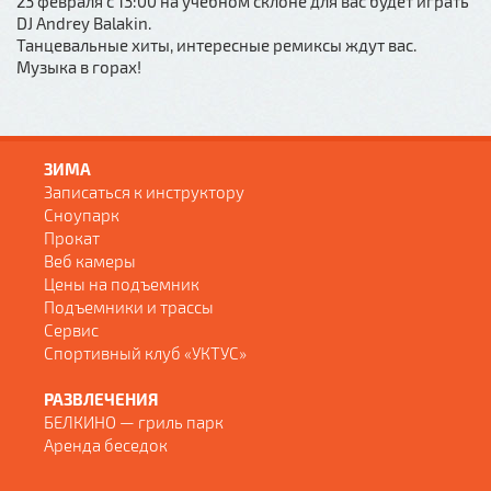
23 февраля с 13:00 на учебном склоне для вас будет играть
DJ Andrey Balakin.
Танцевальные хиты, интересные ремиксы ждут вас.
Музыка в горах!
ЗИМА
Записаться к инструктору
Сноупарк
Прокат
Веб камеры
Цены на подъемник
Подъемники и трассы
Сервис
Спортивный клуб «УКТУС»
РАЗВЛЕЧЕНИЯ
БЕЛКИНО — гриль парк
Аренда беседок