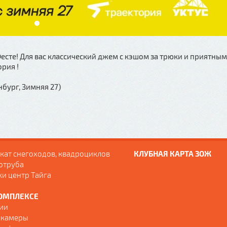
Фесте! Для вас классический джем с кэшом за трюки и приятны
рия !
нбург, Зимняя 27)
кат снегоходов, квадроциклов
КЛУБНАЯ КАРТА ЗОЖ
отруба
ки центр Тайга
ОМПЛЕКСЕ
ии
 камеры