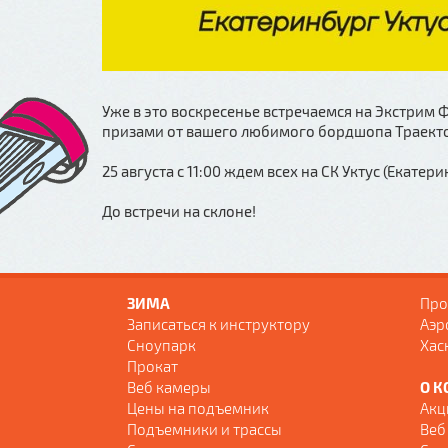
Уже в это воскресенье встречаемся на Экстрим 
призами от вашего любимого бордшопа Траекто
25 августа с 11:00 ждем всех на СК Уктус (Екатери
До встречи на склоне!
ЗИМА
Про
Записаться к инструктору
Аэр
Сноупарк
Хас
Прокат
Веб камеры
О К
Цены на подъемник
Акц
Подъемники и трассы
Веб