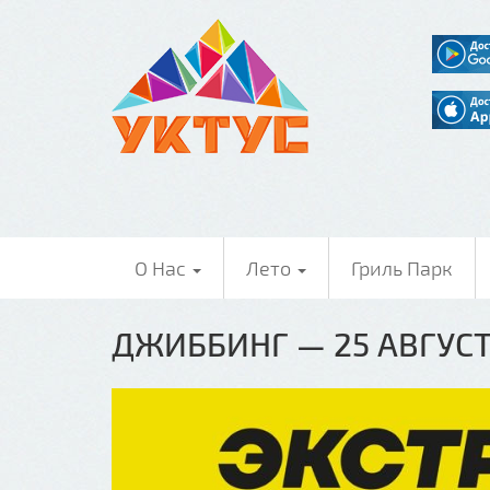
О Нас
Лето
Гриль Парк
ДЖИББИНГ — 25 АВГУСТ