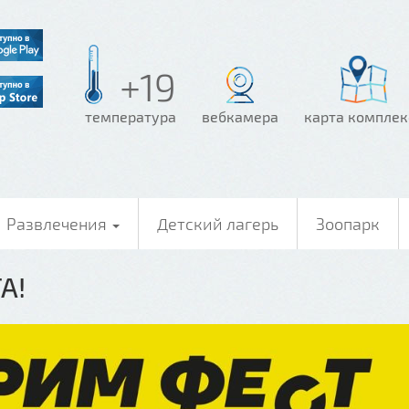
+19
температура
вебкамера
карта комплек
Развлечения
Детский лагерь
Зоопарк
А!