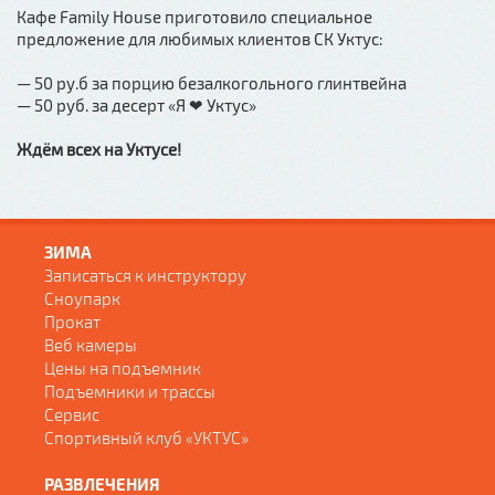
Кафе Family House приготовило специальное
предложение для любимых клиентов СК Уктус:
— 50 ру.б за порцию безалкогольного глинтвейна
— 50 руб. за десерт «Я ❤ Уктус»
Ждём всех на Уктусе!
ЗИМА
Записаться к инструктору
Сноупарк
Прокат
Веб камеры
Цены на подъемник
Подъемники и трассы
Сервис
Спортивный клуб «УКТУС»
РАЗВЛЕЧЕНИЯ