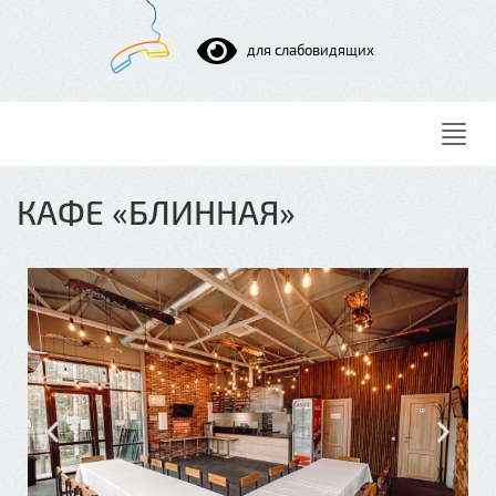
для слабовидящих
Нави
КАФЕ «БЛИННАЯ»