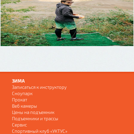
ЗИМА
Записаться к инструктору
Сноупарк
Прокат
Веб камеры
Цены на подъемник
Подъемники и трассы
Сервис
Спортивный клуб «УКТУС»