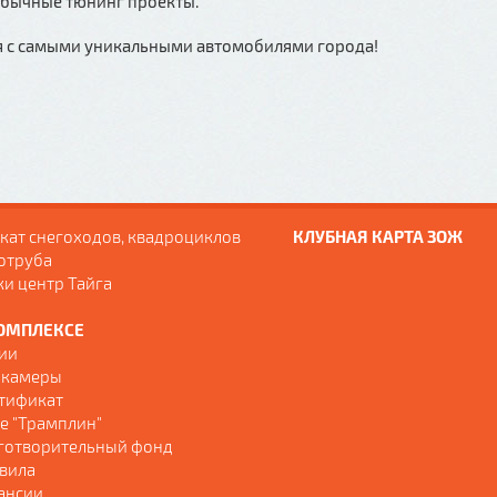
обычные тюнинг проекты.
я с самыми уникальными автомобилями города!
кат снегоходов, квадроциклов
КЛУБНАЯ КАРТА ЗОЖ
отруба
ки центр Тайга
ОМПЛЕКСЕ
ии
 камеры
тификат
е "Трамплин"
готворительный фонд
вила
ансии