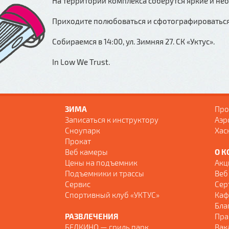
На территории комплекса соберутся яркие и не
Приходите полюбоваться и сфотографироватьс
Собираемся в 14:00, ул. Зимняя 27. СК «Уктус».
In Low We Trust.
ЗИМА
Про
Записаться к инструктору
Аэр
Сноупарк
Хас
Прокат
Веб камеры
О К
Цены на подъемник
Акц
Подъемники и трассы
Веб
Сервис
Сер
Спортивный клуб «УКТУС»
Каф
Бла
РАЗВЛЕЧЕНИЯ
Пра
БЕЛКИНО — гриль парк
Вак