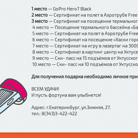
1 место
— GoPro Hero7 Black
2 место
— Сертификат на полет в Аэротрубе Free F
3 место
— Сертификат на посещение термального
4 место — Посещение термального бассейна «Бад
5 место — Сертификат на полет в Аэротрубе Free F
6 место — Сертификат на посещение «Хаски горо
7 место — Сертификат на игру в лазертаг на 3000
8 место — Сертификат в картинг центр на Уктусе
9 место — Ски- пасс на 15 подъёмов от Уктусск
10 место — Ски- пасс на 10 подъёмов от Уктусс
Для получения подарка необходимо личное при
ВСЕМ УДАЧИ!
И пусть фортуна вам улыбнется!
Адрес: г.Екатеринбург, ул.Зимняя, 27.
тел.: 8(343)3-422-422