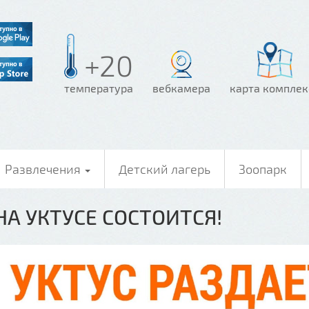
+20
температура
вебкамера
карта комплек
Развлечения
Детский лагерь
Зоопарк
А УКТУСЕ СОСТОИТСЯ!