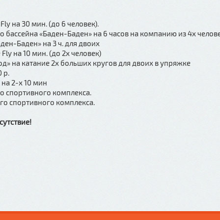
ly на 30 мин. (до 6 человек).
 бассейна «Баден-Баден» на 6 часов на компанию из 4х челов
ен-Баден» на 3 ч. для двоих
ly на 10 мин. (до 2х человек)
д» на катание 2х больших кругов для двоих в упряжке
 р.
 на 2-х 10 мин
ого спортивного комплекса.
кого спортивного комплекса.
сутствие!